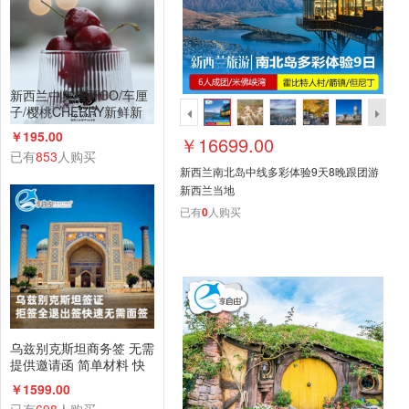
新西兰中奥塔哥CO/车厘
子/樱桃CHERRY新鲜新
西兰空运进口樱桃顺丰包
￥195.00
￥16699.00
邮送礼整箱
已有
853
人购买
新西兰南北岛中线多彩体验9天8晚跟团游
新西兰当地
已有
0
人购买
乌兹别克斯坦商务签 无需
提供邀请函 简单材料 快
速办理
￥1599.00