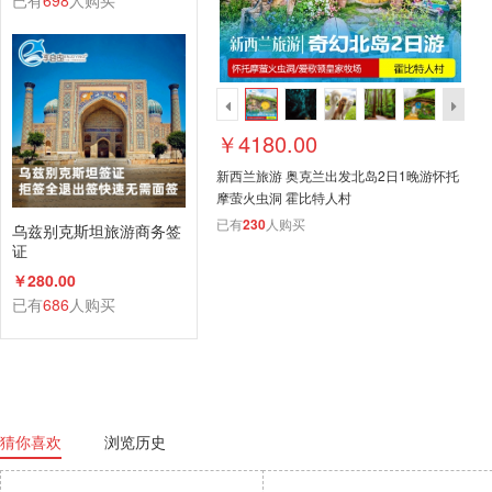
已有
698
人购买
￥4180.00
新西兰旅游 奥克兰出发北岛2日1晚游怀托
摩萤火虫洞 霍比特人村
已有
230
人购买
乌兹别克斯坦旅游商务签
证
￥280.00
已有
686
人购买
猜你喜欢
浏览历史